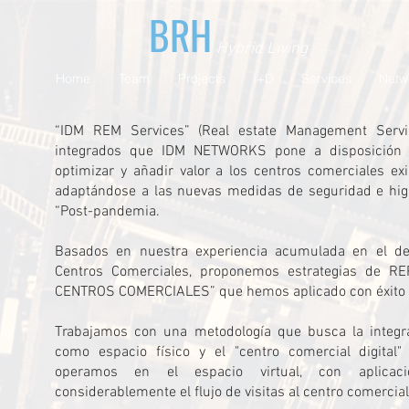
BRH
Hybrid Living
Home
Team
Projects
I+D
Services
Netw
“IDM REM Services” (Real estate Management Servi
integrados que IDM NETWORKS pone a disposición de
optimizar y añadir valor a los centros comerciales ex
adaptándose a las nuevas medidas de seguridad e higi
“Post-pandemia.
Basados ​​en nuestra experiencia acumulada en el de
Centros Comerciales, proponemos estrategias de R
CENTROS COMERCIALES” que hemos aplicado con éxito e
Trabajamos con una metodología que busca la integrac
como espacio físico y el "centro comercial digital" 
operamos en el espacio virtual, con aplicaci
considerablemente el flujo de visitas al centro comercial