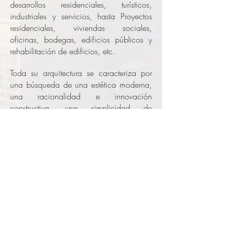
desarrollos residenciales, turísticos,
industriales y servicios, hasta Proyectos
residenciales, viviendas sociales,
oficinas, bodegas, edificios públicos y
rehabilitación de edificios, etc.
Toda su arquitectura se caracteriza por
una búsqueda de una estética moderna,
una racionalidad e innovación
constructiva, una simplicidad de
materiales y una respuesta a una
sostenibilidad energética. Una gran parte
de sus proyectos provienen de premios
en concursos de arquitectura nacionales
e internacionales.
ENRIQUE JOHANSSON, ha participado
con sus proyectos en diversas
exposiciones en España, Holanda,
Grecia, Italia, Brasil, Benín y Francia.