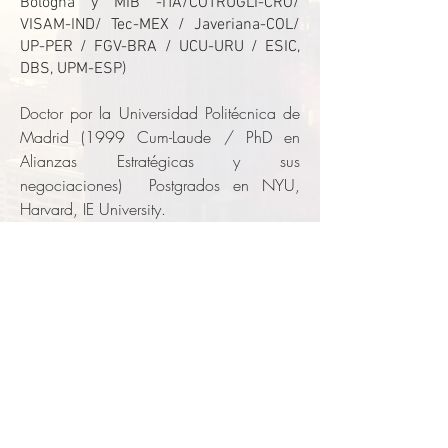
Bologna y MIB -ITA/COTRUGLI-CRO/
VISAM-IND/ Tec-MEX / Javeriana-COL/
UP-PER / FGV-BRA / UCU-URU / ESIC,
DBS, UPM-ESP)
Doctor por la Universidad Politécnica de
Madrid (1999 Cum-Laude / PhD en
Alianzas Estratégicas y sus
negociaciones) Postgrados en NYU,
Harvard, IE University.
Board Member; OUYEA group / HI-
Consult / EUMT
Empresario en los sectores salud y
tecnología desde 1984.trabajando para
IBM y Telefónica en Lat-Am, USA y
España